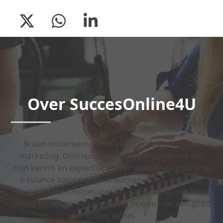
Twitter
Whatsapp
LinkedIn
Over SuccesOnline4U
Ik ben ondernemer met een passie voor online
marketing. Onlinesucces4U heb ik opgericht om
mijn kennis en expertise op het gebied van online op
freelance basis met je te kunnen delen. Door het
opzetten van Onlinesucces4u kan ik altijd met mijn
passie bezig zijn en klanten blij maken met een goed
online advies.